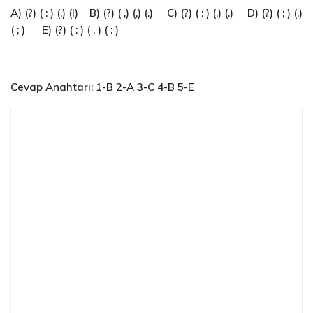
A) (?) ( : ) (.) (!) B) (?) ( ,) (,) (.) C) (?) ( : ) (,) (.) D) (?) ( ; ) (,)
( ; ) E) (?) ( : ) ( , ) ( : )
Cevap Anahtarı: 1-B 2-A 3-C 4-B 5-E