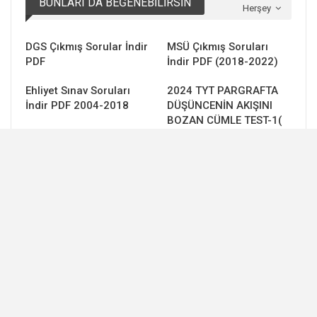
BUNLARI DA BEĞENEBILIRSIN
Herşey
DGS Çıkmış Sorular İndir
MSÜ Çıkmış Soruları
PDF
İndir PDF (2018-2022)
Ehliyet Sınav Soruları
2024 TYT PARGRAFTA
İndir PDF 2004-2018
DÜŞÜNCENİN AKIŞINI
BOZAN CÜMLE TEST-1(
ONLİNE)
ÖNCEKI
SONRAKI
CEVAP BIRAKIN
Yorum yapabilmek için
oturum açmalısınız
.