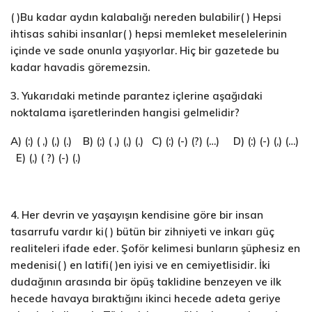
( )Bu kadar aydın kalabalığı nereden bulabilir( ) Hepsi
ihtisas sahibi insanlar( ) hepsi memleket meselelerinin
içinde ve sade onunla yaşıyorlar. Hiç bir gazetede bu
kadar havadis göremezsin.
3. Yukarıdaki metinde parantez içlerine aşağıdaki
noktalama işaretlerinden hangisi gelmelidir?
A) (:) ( ,) (,) (.) B) (;) ( ,) (,) (.) C) (:) (-) (?) (…) D) (:) (-) (,) (…)
E) (,) ( ?) (-) (.)
4. Her devrin ve yaşayışın kendisine göre bir insan
tasarrufu vardır ki( ) bütün bir zihniyeti ve inkarı güç
realiteleri ifade eder. Şoför kelimesi bunların şüphesiz en
medenisi( ) en latifi( )en iyisi ve en cemiyetlisidir. İki
dudağının arasında bir öpüş taklidine benzeyen ve ilk
hecede havaya bıraktığını ikinci hecede adeta geriye