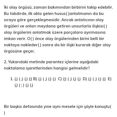
İki olay örgüsü, zaman bakımından birbirini takip edebilir.
Bu takdirde, ilk akla gelen husus( )anlatmanın da bu
sıraya göre gerçekleşmesidir. Ancak anlatıcının olay
örgüleri ve onları meydana getiren unsurlarla ilişkisi( )
olay örgülerini anlatmak üzere parçalara ayırmasına
imkan verir. O( ) önce olay örgülerinden birini belli bir
noktaya nakleder( ) sonra da bir ilişki kurarak diğer olay
örgüsüne geçer.
2. Yukarıdaki metinde parantez içlerine aşağıdaki
noktalama işaretlerinden hangisi gelmelidir?
(,) ( ,) (,) (;) B) (,) ( ,) (.) (.) C) (;) ( ,) (,) (,) D) (,) ( ,) (.) (;) E)
(,) ( ; ) (,) (.)
Bir başka defasında yine aynı mesele için şöyle konuştu(
)