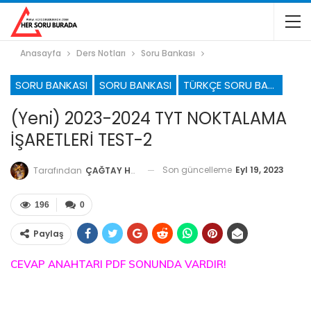
Anasayfa
Ders Notları
Soru Bankası
SORU BANKASI
SORU BANKASI
TÜRKÇE SORU BANKASI
(Yeni) 2023-2024 TYT NOKTALAMA
İŞARETLERİ TEST-2
Son güncelleme
Eyl 19, 2023
Tarafından
ÇAĞTAY HOCA
196
0
Paylaş
CEVAP ANAHTARI PDF SONUNDA VARDIR!