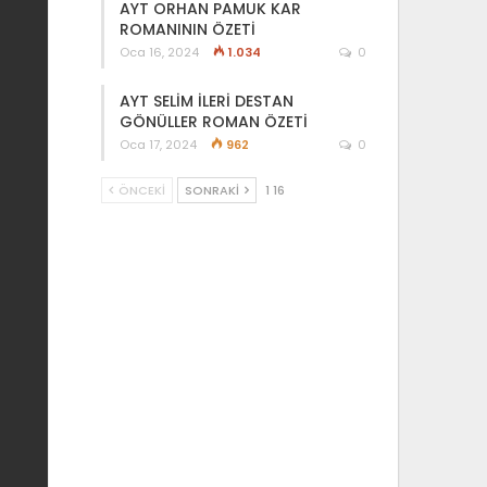
AYT ORHAN PAMUK KAR
ROMANININ ÖZETİ
Oca 16, 2024
1.034
0
AYT SELİM İLERİ DESTAN
GÖNÜLLER ROMAN ÖZETİ
Oca 17, 2024
962
0
ÖNCEKI
SONRAKI
1 16