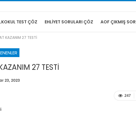
İLKOKUL TEST ÇÖZ
EHLIYET SORULARI ÇÖZ
AOF ÇIKMIŞ SO
YAT KAZANIM 27 TESTİ
LENENLER
 KAZANIM 27 TESTİ
ar 23, 2023
247
i