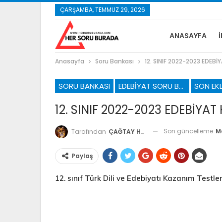
ÇARŞAMBA, TEMMUZ 29, 2026
ANASAYFA
Anasayfa
Soru Bankası
12. SINIF 2022-2023 EDEBİ
SORU BANKASI
EDEBIYAT SORU BANKASI
SON EK
12. SINIF 2022-2023 EDEBİYAT
Son güncelleme
M
Tarafından
ÇAĞTAY HOCA
Paylaş
12. sınıf Türk Dili ve Edebiyatı Kazanım Testler