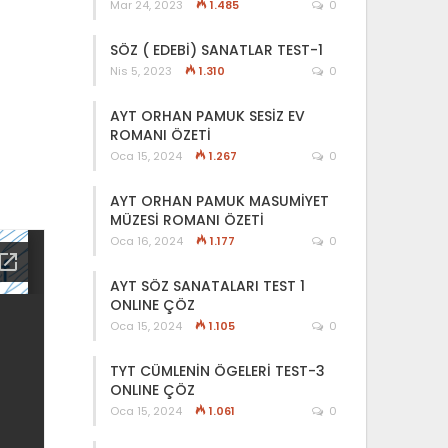
Mar 24, 2023
1.485
0
SÖZ ( EDEBİ) SANATLAR TEST-1
Nis 5, 2023
1.310
0
AYT ORHAN PAMUK SESİZ EV
ROMANI ÖZETİ
Oca 15, 2024
1.267
0
AYT ORHAN PAMUK MASUMİYET
MÜZESİ ROMANI ÖZETİ
Oca 16, 2024
1.177
0
AYT SÖZ SANATALARI TEST 1
ONLINE ÇÖZ
Oca 15, 2024
1.105
0
TYT CÜMLENİN ÖGELERİ TEST-3
ONLINE ÇÖZ
Oca 15, 2024
1.061
0