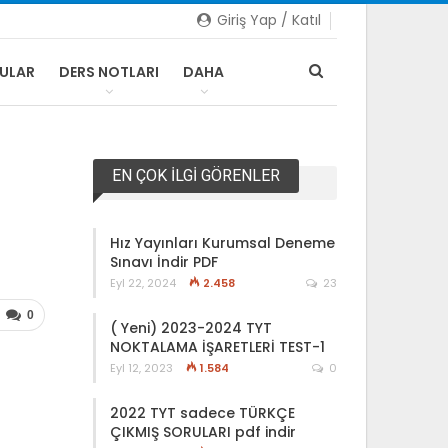
Giriş Yap / Katıl
RULAR
DERS NOTLARI
DAHA
EN ÇOK İLGI GÖRENLER
Hız Yayınları Kurumsal Deneme
Sınavı İndir PDF
Eyl 22, 2024
2.458
23
0
( Yeni) 2023-2024 TYT
NOKTALAMA İŞARETLERİ TEST-1
Eyl 12, 2023
1.584
0
2022 TYT sadece TÜRKÇE
ÇIKMIŞ SORULARI pdf indir